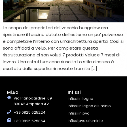
Lo scopo dei proprietari del vecchio bungalow era
ripristinare il fascino datato dell’esterno un po’ polveroso
e completare l’interno con un’architettura aperta. Così si
sono affidati a Velux. Per completare questa
ristrutturazione ci son voluti 7 prodotti Velux e 7 mesi di
lavoro. Una ristrutturazione riuscita Lo stile classico è
esaltato dalle superfici rinnovate tramite […]
Mi.Ba.
Infissi
Via Pianodardine, 69
Infissi in legno
83042 Atripalda AV
Infissi in legno alluminio
+39 0825 625224
Infissi in pvc
Infissi pvc alluminio
+39 0825 625864