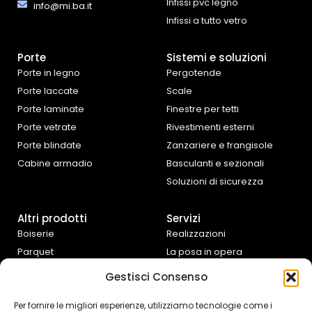
Infissi pvc legno
info@mi.ba.it
Infissi a tutto vetro
Porte
Sistemi e soluzioni
Porte in legno
Pergotende
Porte laccate
Scale
Porte laminate
Finestre per tetti
Porte vetrate
Rivestimenti esterni
Porte blindate
Zanzariere e frangisole
Cabine armadio
Basculanti e sezionali
Soluzioni di sicurezza
Altri prodotti
Servizi
Boiserie
Realizzazioni
Parquet
La posa in opera
Tende da interno
Progettazione e
Gestisci Consenso
preventivazione
Cucine e complementi
d’arredo
Assistenza fai da te
Per fornire le migliori esperienze, utilizziamo tecnologie come i