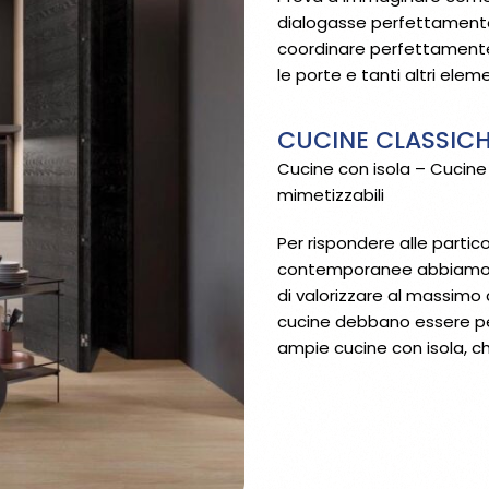
dialogasse perfettamente co
coordinare perfettamente l
le porte e tanti altri elem
CUCINE CLASSIC
Cucine con isola – Cucine
mimetizzabili
Per rispondere alle partico
contemporanee abbiamo c
di valorizzare al massimo 
cucine debbano essere pens
ampie cucine con isola, che