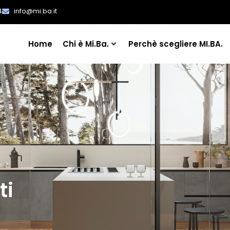
4
info@mi.ba.it
Home
Chi è Mi.Ba.
Perchè scegliere MI.BA.
ti