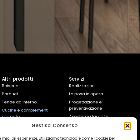
Altri prodotti
Servizi
Boiserie
Realizzazioni
Parquet
La posa in opera
Tende da interno
Progettazione e
preventivazione
Cucine e complementi
d’arredo
Assistenza fai da te
Controtelai Scrigno
Gestisci Consenso
 le migliori esperienze, utilizziamo tecnologie come i cookie per