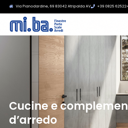
Via Pianodardine, 69 83042 Atripalda AV
+39 0825 62522
Cucine e complemen
d’arredo