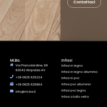
Contattaci
Mi.Ba.
Infissi
Via Pianodardine, 69
Infissi in legno
83042 Atripalda AV
Infissi in legno alluminio
+39 0825 625224
Infissi in pvc
Infissi pvc alluminio
+39 0825 625864
Infissi pvc legno
info@mi.ba.it
Infissi a tutto vetro