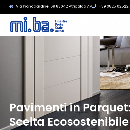
Via Pianodardine, 69 83042 Atripalda AV
+39 0825 62522
Pavimenti in Parquet:
Scelta Ecosostenibile