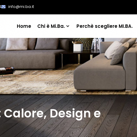
4
info@mi.ba.it
Home
Chi è Mi.Ba.
Perchè scegliere MI.BA.
 Calore, Design e