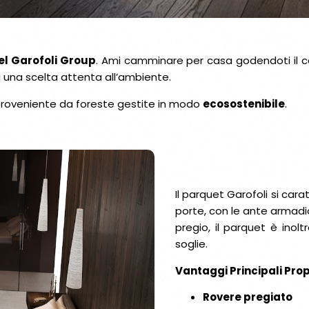
el Garofoli Group
. Ami camminare per casa godendoti il ca
i una scelta attenta all’ambiente.
i proveniente da foreste gestite in modo
ecosostenibile
.
Il parquet Garofoli si cara
porte, con le ante armadio 
pregio, il parquet è inol
soglie.
Vantaggi Principali Prop
Rovere pregiato