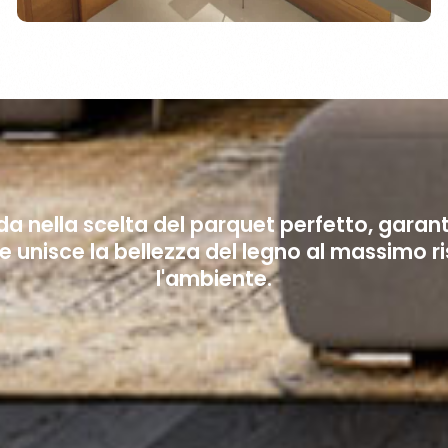
uida nella scelta del parquet perfetto, garan
 unisce la bellezza del legno al massimo r
l'ambiente.