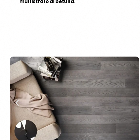
multistrato di betulla
.