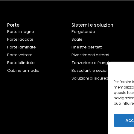
Porte
Sistemi e soluzioni
Porte in legno
Pergotende
Porte laccate
Scale
Porte laminate
Finestre per tetti
Porte vetrate
Rivestimenti esterni
Porte blindate
Zanzariere e frangisole
Cabine armadio
Basculanti e sezionali
Soluzioni di sicurezza
Per fornire
memorizzare
queste tec
navigazione
può influir
Acc