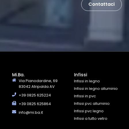
Contattaci
Mi.Ba.
Infissi
Via Pianodardine, 69
Infissi in legno
83042 Atripalda AV
Infissi in legno alluminio
+39 0825 625224
Infissi in pvc
Infissi pvc alluminio
+39 0825 625864
Infissi pvc legno
info@mi.ba.it
Infissi a tutto vetro