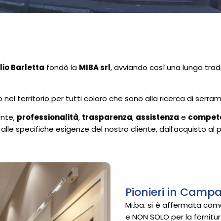
toria, i Vostri Valori
lio Barletta
fondò la
MIBA srl
, avviando così una lunga trad
el territorio per tutti coloro che sono alla ricerca di serrame
ente,
professionalità
,
trasparenza
,
assistenza
e
compet
lle specifiche esigenze del nostro cliente, dall’acquisto al 
Pionieri in Campan
Mi.ba. si è affermata com
e NON SOLO per la fornitura