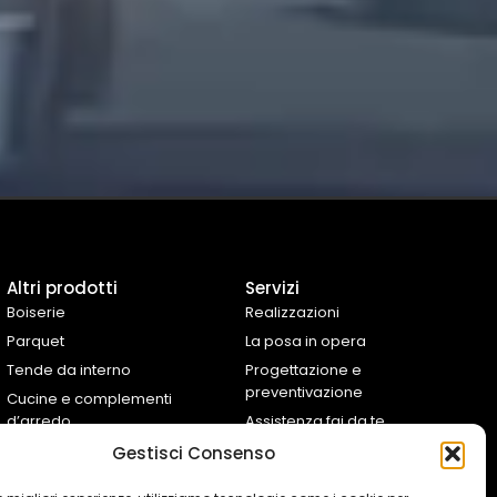
Altri prodotti
Servizi
Boiserie
Realizzazioni
Parquet
La posa in opera
Tende da interno
Progettazione e
preventivazione
Cucine e complementi
d’arredo
Assistenza fai da te
Controtelai Scrigno
Gestisci Consenso