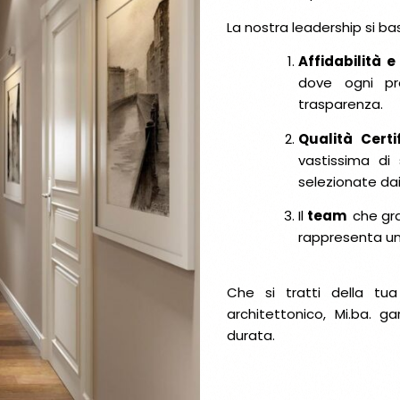
La nostra leadership si basa 
Affidabilità e
dove ogni pr
trasparenza.
Qualità Certi
vastissima di 
selezionate da
Il
team
che graz
rappresenta un
Che si tratti della tu
architettonico, Mi.ba. g
durata.