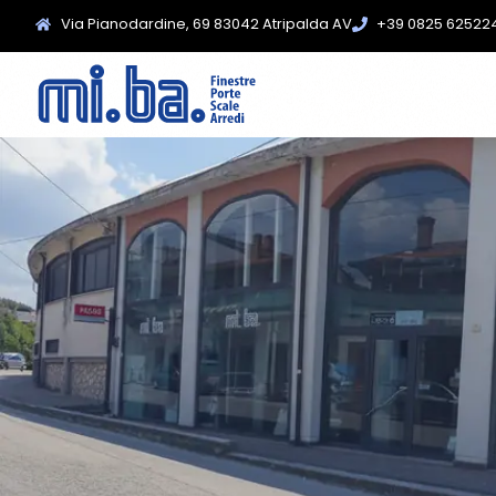
Via Pianodardine, 69 83042 Atripalda AV
+39 0825 62522