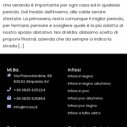
Una veranda è importante per ogni casa ed in qualsiasi
periodo. Dal freddo dell’inverno, alle calde serate
d’estate. La primavera, resta comunque il miglior periodo,
per fermarsi, pensare e scegliere quale è la più adatta al
nostro spazio abitativo. Noi di Mi.Ba. abbiamo scelto di
proporvi Finstral, azienda che da sempre ci indica la
strada […]
Mi.Ba.
Infissi
Via Pianodardine, 69
Infissi in legno
83042 Atripalda AV
Infissi in legno alluminio
+39 0825 625224
Infissi in pvc
Infissi pvc alluminio
+39 0825 625864
Infissi pvc legno
info@mi.ba.it
Infissi a tutto vetro