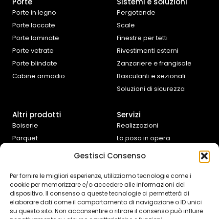
Porte
Sistemi e soluzioni
Porte in legno
Pergotende
Porte laccate
Scale
Porte laminate
Finestre per tetti
Porte vetrate
Rivestimenti esterni
Porte blindate
Zanzariere e frangisole
Cabine armadio
Basculanti e sezionali
Soluzioni di sicurezza
Altri prodotti
Servizi
Boiserie
Realizzazioni
Parquet
La posa in opera
Tende da interno
Progettazione e
Gestisci Consenso
preventivazione
Cucine e complementi
d’arredo
Assistenza fai da te
Per fornire le migliori esperienze, utilizziamo tecnologie come i
cookie per memorizzare e/o accedere alle informazioni del
Controtelai Scrigno
dispositivo. Il consenso a queste tecnologie ci permetterà di
elaborare dati come il comportamento di navigazione o ID unici
su questo sito. Non acconsentire o ritirare il consenso può influire