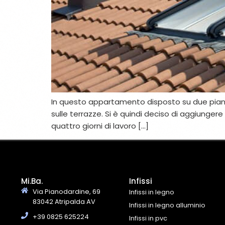
In questo appartamento disposto su due piani, 
sulle terrazze. Si è quindi deciso di aggiungere 
quattro giorni di lavoro […]
Mi.Ba.
Infissi
Via Pianodardine, 69
Infissi in legno
83042 Atripalda AV
Infissi in legno alluminio
+39 0825 625224
Infissi in pvc