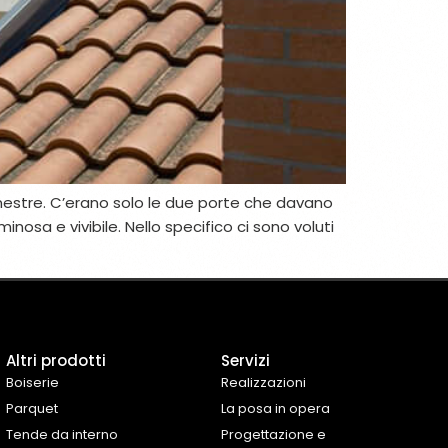
inestre. C’erano solo le due porte che davano
inosa e vivibile. Nello specifico ci sono voluti
Altri prodotti
Servizi
Boiserie
Realizzazioni
Parquet
La posa in opera
Tende da interno
Progettazione e