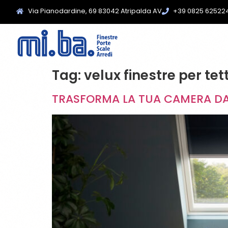
Via Pianodardine, 69 83042 Atripalda AV
+39 0825 62522
Tag:
velux finestre per tett
TRASFORMA LA TUA CAMERA DA 