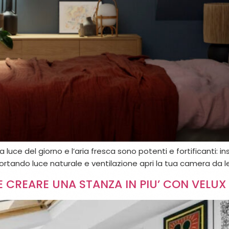
a luce del giorno e l’aria fresca sono potenti e fortificanti: 
 Portando luce naturale e ventilazione apri la tua camera da l
 CREARE UNA STANZA IN PIU’ CON VELUX