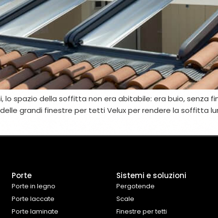
lo spazio della soffitta non era abitabile: era buio, senza f
delle grandi finestre per tetti Velux per rendere la soffitta lum
Porte
Sistemi e soluzioni
Porte in legno
Pergotende
Porte laccate
Scale
Porte laminate
Finestre per tetti