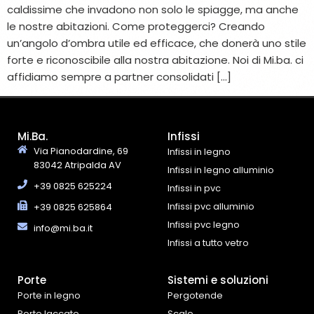
caldissime che invadono non solo le spiagge, ma anche
le nostre abitazioni. Come proteggerci? Creando
un’angolo d’ombra utile ed efficace, che donerà uno stile
forte e riconoscibile alla nostra abitazione. Noi di Mi.ba. ci
affidiamo sempre a partner consolidati […]
Mi.Ba.
Infissi
Via Pianodardine, 69
Infissi in legno
83042 Atripalda AV
Infissi in legno alluminio
+39 0825 625224
Infissi in pvc
Infissi pvc alluminio
+39 0825 625864
Infissi pvc legno
info@mi.ba.it
Infissi a tutto vetro
Porte
Sistemi e soluzioni
Porte in legno
Pergotende
Porte laccate
Scale