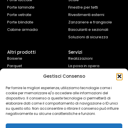
Porte laminate
Finestre per tetti
Porte vetrate
Rivestimenti esterni
Porte blindate
Zanzariere e frangisole
Cabine armadio
Basculanti e sezionali
Soluzioni di sicurezza
Altri prodotti
Servizi
Boiserie
Realizzazioni
Parquet
La posa in opera
Tende da interno
Progettazione e
Gestisci Consenso
preventivazione
Cucine e complementi
d’arredo
Assistenza fai da te
Per fornire le migliori esperienze, utilizziamo tecnologie come i
cookie per memorizzare e/o accedere alle informazioni del
Controtelai Scrigno
dispositivo. Il consenso a queste tecnologie ci permetterà di
elaborare dati come il comportamento di navigazione o ID unici
su questo sito. Non acconsentire o ritirare il consenso può influire
negativamente su alcune caratteristiche e funzioni.