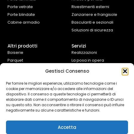
Porte vetrate
Rivestimenti esterni
Porte blindate
Zanzariere e frangisole
Cabine armadio
Basculanti e sezionali
Soluzioni di sicurezza
Altri prodotti
Servizi
Boiserie
Realizzazioni
Parquet
La posa in opera
Tende da interno
Progettazione e
Gestisci Consenso
preventivazione
Cucine e complementi
d’arredo
Assistenza fai da te
Per fornire le migliori esperienze, utilizziamo tecnologie come i
cookie per memorizzare e/o accedere alle informazioni del
Controtelai Scrigno
dispositivo. Il consenso a queste tecnologie ci permetterà di
elaborare dati come il comportamento di navigazione o ID unici
su questo sito. Non acconsentire o ritirare il consenso può influire
negativamente su alcune caratteristiche e funzioni.
Accetta
© 2026 Mi.Ba |