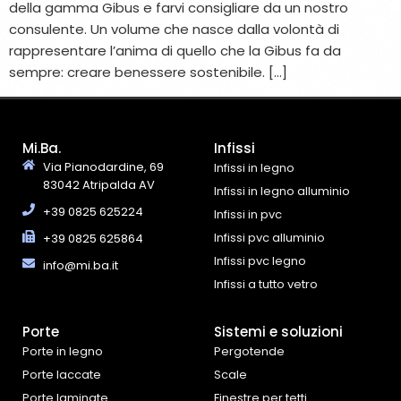
della gamma Gibus e farvi consigliare da un nostro
consulente. Un volume che nasce dalla volontà di
rappresentare l’anima di quello che la Gibus fa da
sempre: creare benessere sostenibile. […]
Mi.Ba.
Infissi
Via Pianodardine, 69
Infissi in legno
83042 Atripalda AV
Infissi in legno alluminio
+39 0825 625224
Infissi in pvc
Infissi pvc alluminio
+39 0825 625864
Infissi pvc legno
info@mi.ba.it
Infissi a tutto vetro
Porte
Sistemi e soluzioni
Porte in legno
Pergotende
Porte laccate
Scale
Porte laminate
Finestre per tetti