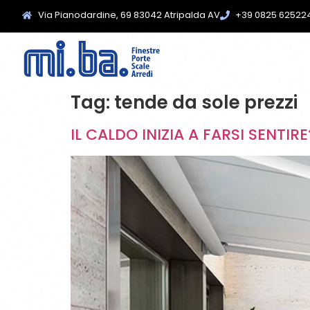
Via Pianodardine, 69 83042 Atripalda AV
+39 0825 62522
Tag:
tende da sole prezzi
IL CALDO INIZIA A FARSI SENTI