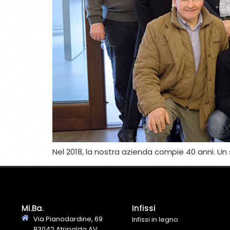
Nel 2018, la nostra azienda compie 40 anni. Un 
Mi.Ba.
Infissi
Via Pianodardine, 69
Infissi in legno
83042 Atripalda AV