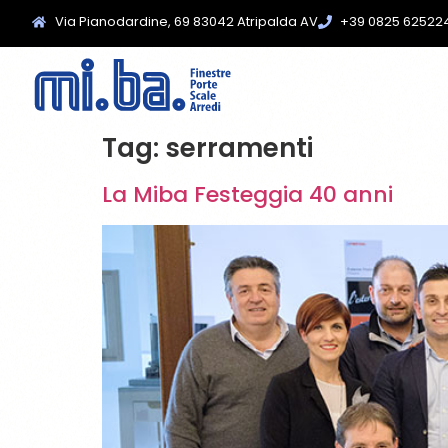
Via Pianodardine, 69 83042 Atripalda AV
+39 0825 62522
Tag:
serramenti
La Miba Festeggia 40 anni