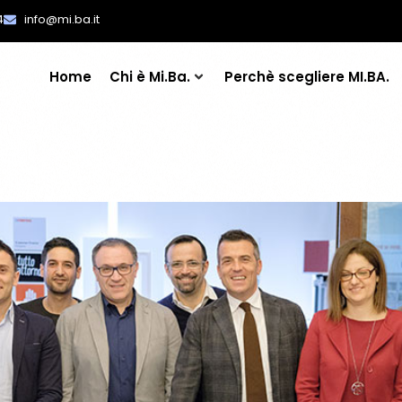
4
info@mi.ba.it
Home
Chi è Mi.Ba.
Perchè scegliere MI.BA.