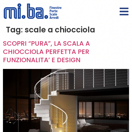
Tag:
scale a chiocciola
SCOPRI “PURA”, LA SCALA A
CHIOCCIOLA PERFETTA PER
FUNZIONALITA’ E DESIGN