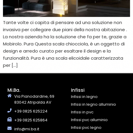
Tante volte ci capita di pensare ad una soluzione non
invasiva per collegare due piani della nostra abitazione .
La nostra azienda ha la soluzione che fa per te, grazie a
Mobirolo. Pura Questa scala chiocciola, è un oggetto di
design e arredo curato per esaltare il design e la
funzionalità. Pura è una scala elicoidale caratterizzata
per […]
Mi.Ba.
Infissi
Via Pianodardine, 69
Infissi in legno
83042 Atripalda AV
Infissi in legno alluminio
+39 0825 625224
Infissi in pvc
Infissi pvc alluminio
+39 0825 625864
Infissi pvc legno
info@mi.ba.it