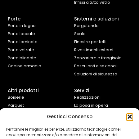
Infissi a tutto vetro
Porte
Sistemi e soluzioni
Porte in legno
Pergotende
Porte laccate
Scale
Porte laminate
Finestre per tetti
Porte vetrate
Rivestimenti esterni
Porte blindate
Zanzariere e frangisole
Cabine armadio
Basculanti e sezionali
Soluzioni di sicurezza
Altri prodotti
Servizi
Boiserie
Realizzazioni
Parquet
La posa in opera
Tende da interno
Progettazione e
Gestisci Consenso
preventivazione
Cucine e complementi
d’arredo
Assistenza fai da te
Per fornire le migliori esperienze, utilizziamo tecnologie come i
cookie per memorizzare e/o accedere alle informazioni del
Controtelai Scrigno