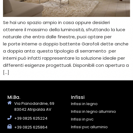
Se hai uno spazio ampio in casa oppure desideri
ottenere il massimo della luminosità, sfruttando la luce
naturale che entra dalle finestre, puoi optare per
le porte interne a doppio battente Garofoli dette anche
a doppia anta: questa tipologia di serramento per
interni può infatti rappresentare la soluzione ideale per
differenti esigenze progettuali. Disponibili con apertura a
[…]
Mi.Ba.
Infissi
Via Pianodardine, 69
Infissi in legno
83042 Atripalda AV
Infissi in legno alluminio
+39 0825 625224
Infissi in pvc
Infissi pvc alluminio
+39 0825 625864