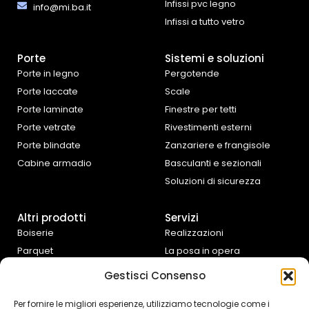
Infissi pvc legno
info@mi.ba.it
Infissi a tutto vetro
Porte
Sistemi e soluzioni
Porte in legno
Pergotende
Porte laccate
Scale
Porte laminate
Finestre per tetti
Porte vetrate
Rivestimenti esterni
Porte blindate
Zanzariere e frangisole
Cabine armadio
Basculanti e sezionali
Soluzioni di sicurezza
Altri prodotti
Servizi
Boiserie
Realizzazioni
Parquet
La posa in opera
Tende da interno
Progettazione e
Gestisci Consenso
preventivazione
Cucine e complementi
d’arredo
Assistenza fai da te
Per fornire le migliori esperienze, utilizziamo tecnologie come i