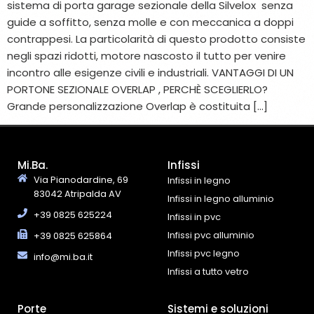
sistema di porta garage sezionale della Silvelox senza
guide a soffitto, senza molle e con meccanica a doppi
contrappesi. La particolarità di questo prodotto consiste
negli spazi ridotti, motore nascosto il tutto per venire
incontro alle esigenze civili e industriali. VANTAGGI DI UN
PORTONE SEZIONALE OVERLAP , PERCHÈ SCEGLIERLO?
Grande personalizzazione Overlap è costituita […]
Mi.Ba.
Infissi
Via Pianodardine, 69
Infissi in legno
83042 Atripalda AV
Infissi in legno alluminio
+39 0825 625224
Infissi in pvc
Infissi pvc alluminio
+39 0825 625864
Infissi pvc legno
info@mi.ba.it
Infissi a tutto vetro
Porte
Sistemi e soluzioni