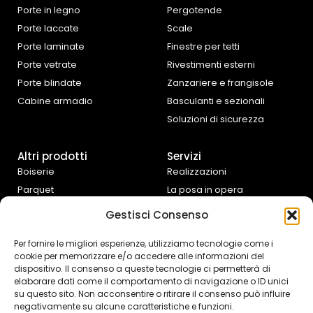
Porte in legno
Pergotende
Porte laccate
Scale
Porte laminate
Finestre per tetti
Porte vetrate
Rivestimenti esterni
Porte blindate
Zanzariere e frangisole
Cabine armadio
Basculanti e sezionali
Soluzioni di sicurezza
Altri prodotti
Servizi
Boiserie
Realizzazioni
Parquet
La posa in opera
Tende da interno
Progettazione e
Gestisci Consenso
preventivazione
Cucine e complementi
d’arredo
Assistenza fai da te
Per fornire le migliori esperienze, utilizziamo tecnologie come i
cookie per memorizzare e/o accedere alle informazioni del
Controtelai Scrigno
dispositivo. Il consenso a queste tecnologie ci permetterà di
elaborare dati come il comportamento di navigazione o ID unici
su questo sito. Non acconsentire o ritirare il consenso può influire
negativamente su alcune caratteristiche e funzioni.