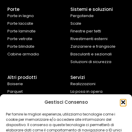
Porte
Sistemi e soluzioni
Porte in legno
Pergotende
Porte laccate
Scale
Porte laminate
Finestre per tetti
Porte vetrate
Rivestimenti esterni
Porte blindate
Zanzariere e frangisole
Cabine armadio
Basculanti e sezionali
Soluzioni di sicurezza
Altri prodotti
Servizi
Boiserie
Realizzazioni
Parquet
La posa in opera
Tende da interno
Progettazione e
Gestisci Consenso
preventivazione
Cucine e complementi
d’arredo
Assistenza fai da te
Per fornire le migliori esperienze, utilizziamo tecnologie come i
cookie per memorizzare e/o accedere alle informazioni del
Controtelai Scrigno
dispositivo. Il consenso a queste tecnologie ci permetterà di
elaborare dati come il comportamento di navigazione o ID unici