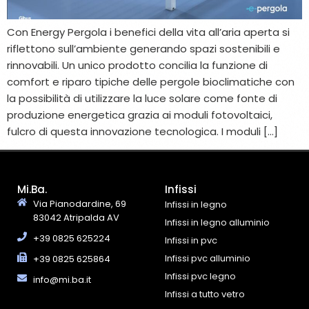
Con Energy Pergola i benefici della vita all’aria aperta si
riflettono sull’ambiente generando spazi sostenibili e
rinnovabili. Un unico prodotto concilia la funzione di
comfort e riparo tipiche delle pergole bioclimatiche con
la possibilità di utilizzare la luce solare come fonte di
produzione energetica grazia ai moduli fotovoltaici,
fulcro di questa innovazione tecnologica. I moduli […]
Mi.Ba.
Infissi
Via Pianodardine, 69
Infissi in legno
83042 Atripalda AV
Infissi in legno alluminio
+39 0825 625224
Infissi in pvc
Infissi pvc alluminio
+39 0825 625864
Infissi pvc legno
info@mi.ba.it
Infissi a tutto vetro