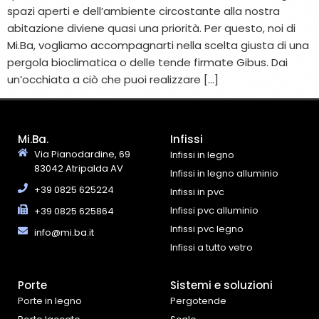
spazi aperti e dell’ambiente circostante alla nostra
abitazione diviene quasi una priorità. Per questo, noi di
Mi.Ba, vogliamo accompagnarti nella scelta giusta di una
pergola bioclimatica o delle tende firmate Gibus. Dai
un’occhiata a ciò che puoi realizzare […]
Mi.Ba.
Infissi
Via Pianodardine, 69
Infissi in legno
83042 Atripalda AV
Infissi in legno alluminio
+39 0825 625224
Infissi in pvc
Infissi pvc alluminio
+39 0825 625864
Infissi pvc legno
info@mi.ba.it
Infissi a tutto vetro
Porte
Sistemi e soluzioni
Porte in legno
Pergotende