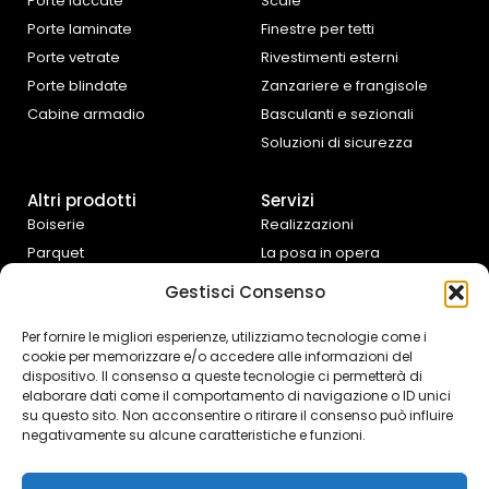
Porte laccate
Scale
Porte laminate
Finestre per tetti
Porte vetrate
Rivestimenti esterni
Porte blindate
Zanzariere e frangisole
Cabine armadio
Basculanti e sezionali
Soluzioni di sicurezza
Altri prodotti
Servizi
Boiserie
Realizzazioni
Parquet
La posa in opera
Tende da interno
Progettazione e
Gestisci Consenso
preventivazione
Cucine e complementi
d’arredo
Assistenza fai da te
Per fornire le migliori esperienze, utilizziamo tecnologie come i
cookie per memorizzare e/o accedere alle informazioni del
Controtelai Scrigno
dispositivo. Il consenso a queste tecnologie ci permetterà di
elaborare dati come il comportamento di navigazione o ID unici
su questo sito. Non acconsentire o ritirare il consenso può influire
negativamente su alcune caratteristiche e funzioni.