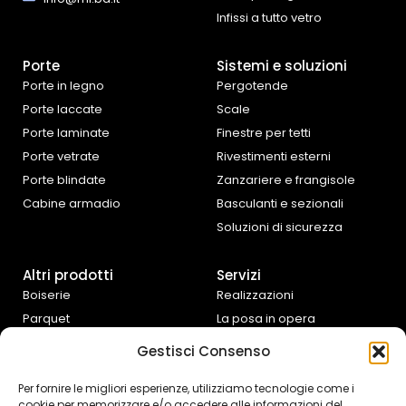
Infissi a tutto vetro
Porte
Sistemi e soluzioni
Porte in legno
Pergotende
Porte laccate
Scale
Porte laminate
Finestre per tetti
Porte vetrate
Rivestimenti esterni
Porte blindate
Zanzariere e frangisole
Cabine armadio
Basculanti e sezionali
Soluzioni di sicurezza
Altri prodotti
Servizi
Boiserie
Realizzazioni
Parquet
La posa in opera
Tende da interno
Progettazione e
Gestisci Consenso
preventivazione
Cucine e complementi
d’arredo
Assistenza fai da te
Per fornire le migliori esperienze, utilizziamo tecnologie come i
cookie per memorizzare e/o accedere alle informazioni del