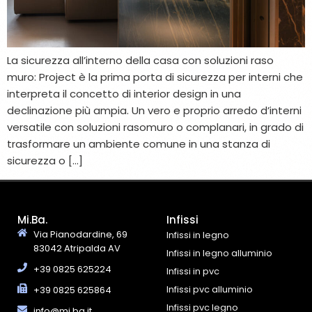
La sicurezza all’interno della casa con soluzioni raso
muro: Project è la prima porta di sicurezza per interni che
interpreta il concetto di interior design in una
declinazione più ampia. Un vero e proprio arredo d’interni
versatile con soluzioni rasomuro o complanari, in grado di
trasformare un ambiente comune in una stanza di
sicurezza o […]
Mi.Ba.
Infissi
Via Pianodardine, 69
Infissi in legno
83042 Atripalda AV
Infissi in legno alluminio
+39 0825 625224
Infissi in pvc
Infissi pvc alluminio
+39 0825 625864
Infissi pvc legno
info@mi.ba.it