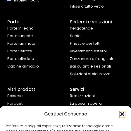
info@mi.ba.it
Infissi a tutto vetro
Porte
Sistemi e soluzioni
Porte in legno
Pergotende
Porte laccate
Scale
Porte laminate
Finestre per tetti
Porte vetrate
Rivestimenti esterni
Porte blindate
Zanzariere e frangisole
Cabine armadio
Basculanti e sezionali
Soluzioni di sicurezza
Altri prodotti
Servizi
Boiserie
Realizzazioni
Parquet
La posa in opera
Tende da interno
Progettazione e
Gestisci Consenso
preventivazione
Cucine e complementi
d’arredo
Assistenza fai da te
Per fornire le migliori esperienze, utilizziamo tecnologie come i