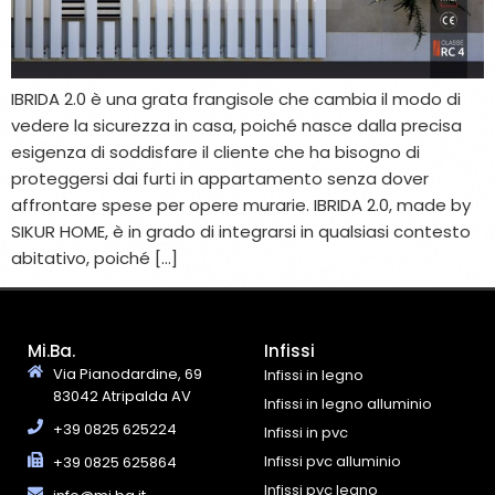
IBRIDA 2.0 è una grata frangisole che cambia il modo di
vedere la sicurezza in casa, poiché nasce dalla precisa
esigenza di soddisfare il cliente che ha bisogno di
proteggersi dai furti in appartamento senza dover
affrontare spese per opere murarie. IBRIDA 2.0, made by
SIKUR HOME, è in grado di integrarsi in qualsiasi contesto
abitativo, poiché […]
Mi.Ba.
Infissi
Via Pianodardine, 69
Infissi in legno
83042 Atripalda AV
Infissi in legno alluminio
+39 0825 625224
Infissi in pvc
Infissi pvc alluminio
+39 0825 625864
Infissi pvc legno