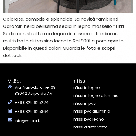
Colorate, comode e splendide. La novità “ambienti
Garofoli” nella bellissima sedia in legno massello “Titti”.
Sedia con struttura in legno di frassino e fondino in
multistrato di frassino laccato Ral 9001 a poro aperto.
Disponibile in questi colori: Guarda le foto e scopri i
dettagli.
Mi.Ba.
Infissi
Via Pianodardine, 69
Infissi in legno
83042 Atripalda AV
Infissi in legno alluminio
+39 0825 625224
Infissi in pvc
Infissi pvc alluminio
+39 0825 625864
Infissi pvc legno
info@mi.ba.it
Infissi a tutto vetro