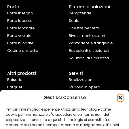
Porte
Sistemi e soluzioni
Porte in legno
Pergotende
Porte laccate
Scale
Porte laminate
Finestre per tetti
Porte vetrate
Rivestimenti esterni
Porte blindate
Zanzariere e frangisole
Cabine armadio
Basculanti e sezionali
Soluzioni di sicurezza
Altri prodotti
Servizi
Boiserie
Realizzazioni
Parquet
La posa in opera
Tende da interno
Progettazione e
Gestisci Consenso
preventivazione
Cucine e complementi
d’arredo
Assistenza fai da te
Per fornire le migliori esperienze, utilizziamo tecnologie come i
cookie per memorizzare e/o accedere alle informazioni del
Controtelai Scrigno
dispositivo. Il consenso a queste tecnologie ci permetterà di
elaborare dati come il comportamento di navigazione o ID unici