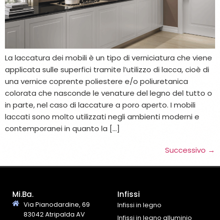
La laccatura dei mobili è un tipo di verniciatura che viene
applicata sulle superfici tramite l’utilizzo di lacca, cioè di
una vernice coprente poliestere e/o poliuretanica
colorata che nasconde le venature del legno del tutto o
in parte, nel caso di laccature a poro aperto. I mobili
laccati sono molto utilizzati negli ambienti moderni e
contemporanei in quanto la […]
Successivo
→
Mi.Ba.
Infissi
Via Pianodardine, 69
Infissi in legno
83042 Atripalda AV
Infissi in legno alluminio