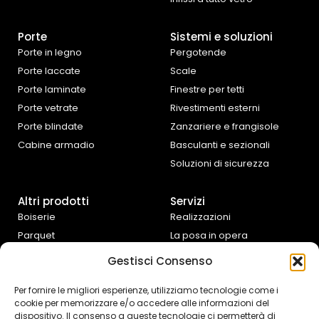
Porte
Sistemi e soluzioni
Porte in legno
Pergotende
Porte laccate
Scale
Porte laminate
Finestre per tetti
Porte vetrate
Rivestimenti esterni
Porte blindate
Zanzariere e frangisole
Cabine armadio
Basculanti e sezionali
Soluzioni di sicurezza
Altri prodotti
Servizi
Boiserie
Realizzazioni
Parquet
La posa in opera
Tende da interno
Progettazione e
Gestisci Consenso
preventivazione
Cucine e complementi
d’arredo
Assistenza fai da te
Per fornire le migliori esperienze, utilizziamo tecnologie come i
cookie per memorizzare e/o accedere alle informazioni del
Controtelai Scrigno
dispositivo. Il consenso a queste tecnologie ci permetterà di