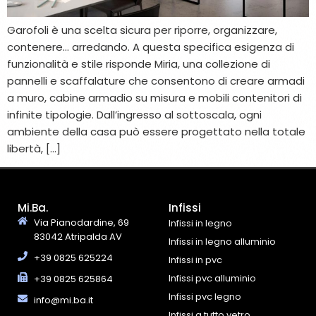
Garofoli è una scelta sicura per riporre, organizzare,
contenere… arredando. A questa specifica esigenza di
funzionalità e stile risponde Miria, una collezione di
pannelli e scaffalature che consentono di creare armadi
a muro, cabine armadio su misura e mobili contenitori di
infinite tipologie. Dall’ingresso al sottoscala, ogni
ambiente della casa può essere progettato nella totale
libertà, […]
Mi.Ba.
Infissi
Via Pianodardine, 69
Infissi in legno
83042 Atripalda AV
Infissi in legno alluminio
+39 0825 625224
Infissi in pvc
Infissi pvc alluminio
+39 0825 625864
Infissi pvc legno
info@mi.ba.it
Infissi a tutto vetro