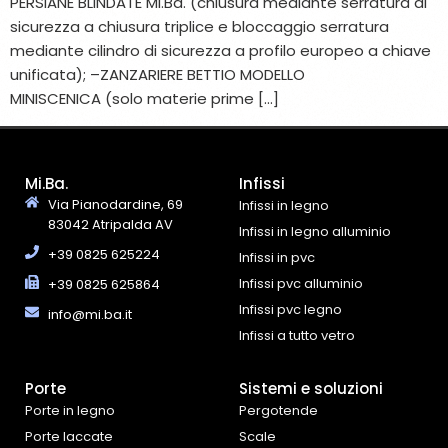
PERSIANE BLINDATE Mi.Ba. (chiusura mediante serratura di
sicurezza a chiusura triplice e bloccaggio serratura
mediante cilindro di sicurezza a profilo europeo a chiave
unificata); –ZANZARIERE BETTIO MODELLO
MINISCENICA (solo materie prime […]
Mi.Ba.
Infissi
Via Pianodardine, 69
Infissi in legno
83042 Atripalda AV
Infissi in legno alluminio
+39 0825 625224
Infissi in pvc
Infissi pvc alluminio
+39 0825 625864
Infissi pvc legno
info@mi.ba.it
Infissi a tutto vetro
Porte
Sistemi e soluzioni
Porte in legno
Pergotende
Porte laccate
Scale