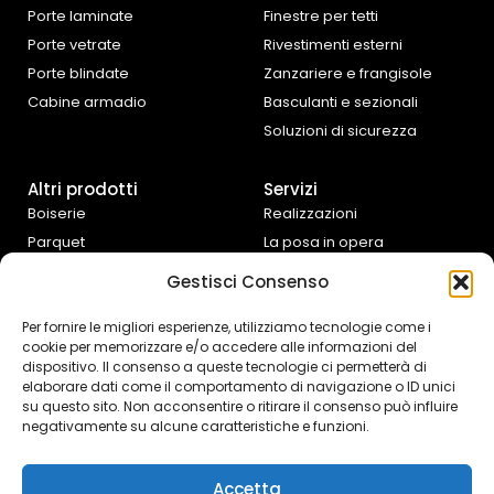
Porte laminate
Finestre per tetti
Porte vetrate
Rivestimenti esterni
Porte blindate
Zanzariere e frangisole
Cabine armadio
Basculanti e sezionali
Soluzioni di sicurezza
Altri prodotti
Servizi
Boiserie
Realizzazioni
Parquet
La posa in opera
Tende da interno
Progettazione e
Gestisci Consenso
preventivazione
Cucine e complementi
d’arredo
Assistenza fai da te
Per fornire le migliori esperienze, utilizziamo tecnologie come i
cookie per memorizzare e/o accedere alle informazioni del
Controtelai Scrigno
dispositivo. Il consenso a queste tecnologie ci permetterà di
elaborare dati come il comportamento di navigazione o ID unici
su questo sito. Non acconsentire o ritirare il consenso può influire
negativamente su alcune caratteristiche e funzioni.
Accetta