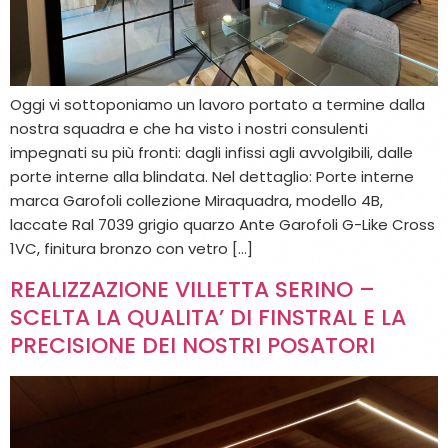
Oggi vi sottoponiamo un lavoro portato a termine dalla
nostra squadra e che ha visto i nostri consulenti
impegnati su più fronti: dagli infissi agli avvolgibili, dalle
porte interne alla blindata. Nel dettaglio: Porte interne
marca Garofoli collezione Miraquadra, modello 4B,
laccate Ral 7039 grigio quarzo Ante Garofoli G-Like Cross
1VC, finitura bronzo con vetro […]
REALIZZAZIONE VILLETTA SERINO –
SCELTA LA QUALITA’ DI FINSTRAL E LA
PRECISIONE DEI NOSTRI POSATORI