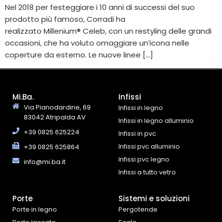
Nel 2018 per festeggiare i 10 anni di successi del suo
prodotto più famoso, Corradi ha
realizzato Millenium® Celeb, con un restyling delle grandi
occasioni, che ha voluto omaggiare un’icona nelle
coperture da esterno. Le nuove linee […]
Mi.Ba.
Infissi
Via Pianodardine, 69
Infissi in legno
83042 Atripalda AV
Infissi in legno alluminio
+39 0825 625224
Infissi in pvc
Infissi pvc alluminio
+39 0825 625864
Infissi pvc legno
info@mi.ba.it
Infissi a tutto vetro
Porte
Sistemi e soluzioni
Porte in legno
Pergotende