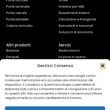
Porte laccate
Scale
Porte laminate
Finestre per tetti
Porte vetrate
Rivestimenti esterni
Porte blindate
Zanzariere e frangisole
Cabine armadio
Basculanti e sezionali
Soluzioni di sicurezza
Altri prodotti
Servizi
Boiserie
Realizzazioni
Parquet
La posa in opera
Tende da interno
Progettazione e
Gestisci Consenso
preventivazione
Cucine e complementi
d’arredo
Assistenza fai da te
Per fornire le migliori esperienze, utilizziamo tecnologie come i
cookie per memorizzare e/o accedere alle informazioni del
Controtelai Scrigno
dispositivo. Il consenso a queste tecnologie ci permetterà di
elaborare dati come il comportamento di navigazione o ID unici
su questo sito. Non acconsentire o ritirare il consenso può influire
negativamente su alcune caratteristiche e funzioni.