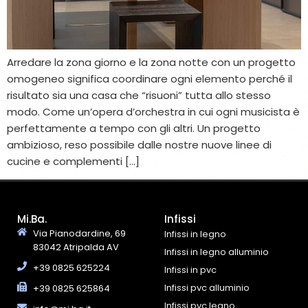
Arredare la zona giorno e la zona notte con un progetto
omogeneo significa coordinare ogni elemento perché il
risultato sia una casa che “risuoni” tutta allo stesso
modo. Come un’opera d’orchestra in cui ogni musicista è
perfettamente a tempo con gli altri. Un progetto
ambizioso, reso possibile dalle nostre nuove linee di
cucine e complementi […]
Mi.Ba.
Infissi
Via Pianodardine, 69
Infissi in legno
83042 Atripalda AV
Infissi in legno alluminio
+39 0825 625224
Infissi in pvc
Infissi pvc alluminio
+39 0825 625864
Infissi pvc legno