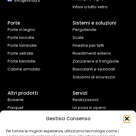
info@mi.ba.it
Infissi a tutto vetro
Porte
Sistemi e soluzioni
Porte in legno
Pergotende
Porte laccate
Scale
Porte laminate
Finestre per tetti
Porte vetrate
Rivestimenti esterni
Porte blindate
Zanzariere e frangisole
Cabine armadio
Basculanti e sezionali
Soluzioni di sicurezza
Altri prodotti
Servizi
Boiserie
Realizzazioni
Parquet
La posa in opera
Tende da interno
Progettazione e
Gestisci Consenso
preventivazione
Cucine e complementi
d’arredo
Assistenza fai da te
Per fornire le migliori esperienze, utilizziamo tecnologie come i