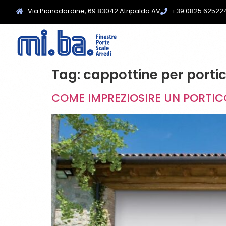
Via Pianodardine, 69 83042 Atripalda AV
+39 0825 62522
Tag:
cappottine per porti
COME IMPREZIOSIRE UN PORTICO