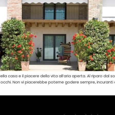
lla casa e il piacere della vita all’aria aperta. Al riparo dal 
i occhi. Non vi piacerebbe poterne godere sempre, incuranti d