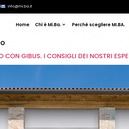
4
info@mi.ba.it
Home
Chi è Mi.Ba.
Perchè scegliere MI.BA.
co
 CON GIBUS. I CONSIGLI DEI NOSTRI ESPE