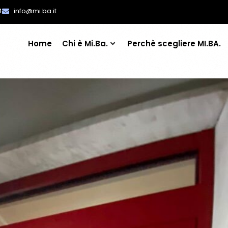
4
info@mi.ba.it
Home
Chi è Mi.Ba.
Perchè scegliere MI.BA.