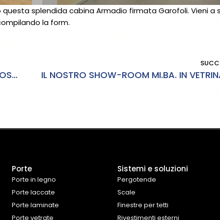
questa splendida cabina Armadio firmata Garofoli. Vieni a s
 compilando la form.
SUCC
COME ARREDARE UNA CASA VACANZE: I NOSTRI CONSIGLI
Porte
Sistemi e soluzioni
Porte in legno
Pergotende
Porte laccate
Scale
Porte laminate
Finestre per tetti
Porte vetrate
Rivestimenti esterni