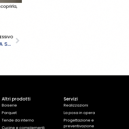
coprirla,
ESSIVO
IL NOSTRO SHOW-ROOM MI.BA. IN VETRINA SU GAROFOLI GROUP
Altri prodotti
Servizi
Boiserie
Realizzazioni
Parquet
La posa in opera
Tende da interno
Progettazione e
preventivazione
Cucine e complementi