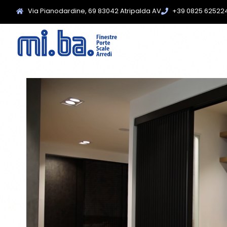
Via Pianodardine, 69 83042 Atripalda AV
+39 0825 62522