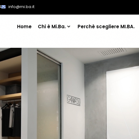
4
info@mi.ba.it
Home
Chi è Mi.Ba.
Perchè scegliere MI.BA.