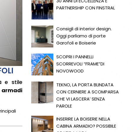
30 ANNI DI ECCELLENZA E
PARTNERSHIP CON FINSTRAL
Consigli di interior design.
Oggi parliamo di porte
Garofoli e Boiserie
SCOPRI I PANNELLI
SCORREVOLI “FRAME”DI
OLI
NOVOWOOD
 e stile
TEKNO, LA PORTA BLINDATA
e armadi
CON CERNIERE A SCOMPARSA
CHE VI LASCERA’ SENZA
PAROLE
incipali
INSERIRE LA BOISERIE NELLA
CABINA ARMADIO? POSSIBILE