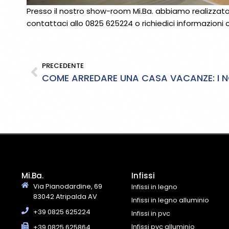
Presso il nostro show-room Mi.Ba. abbiamo realizzato 
contattaci allo 0825 625224 o richiedici informazioni
PRECEDENTE
Mi.Ba.
Infissi
Via Pianodardine, 69
Infissi in legno
83042 Atripalda AV
Infissi in legno alluminio
+39 0825 625224
Infissi in pvc
Infissi pvc alluminio
+39 0825 625864