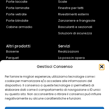
Porte laccate
Scale
Porte laminate
Finestre per tetti
Porte vetrate
Rivestimenti esterni
Porte blindate
Zanzariere e frangisole
Cabine armadio
Basculanti e sezionali
Soluzioni di sicurezza
Altri prodotti
Servizi
Boiserie
Realizzazioni
Parquet
La posa in opera
Tende da interno
Progettazione e
Gestisci Consenso
preventivazione
Cucine e complementi
d’arredo
Assistenza fai da te
Per fornire le migliori esperienze, utilizziamo tecnologie come i
cookie per memorizzare e/o accedere alle informazioni del
Controtelai Scrigno
dispositivo. Il consenso a queste tecnologie ci permetterà di
elaborare dati come il comportamento di navigazione o ID unici
su questo sito. Non acconsentire o ritirare il consenso può influire
negativamente su alcune caratteristiche e funzioni.