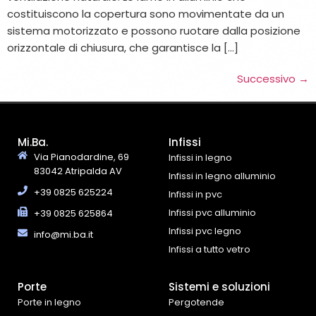
costituiscono la copertura sono movimentate da un
sistema motorizzato e possono ruotare dalla posizione
orizzontale di chiusura, che garantisce la […]
Successivo
→
Mi.Ba.
Infissi
Via Pianodardine, 69
Infissi in legno
83042 Atripalda AV
Infissi in legno alluminio
+39 0825 625224
Infissi in pvc
Infissi pvc alluminio
+39 0825 625864
Infissi pvc legno
info@mi.ba.it
Infissi a tutto vetro
Porte
Sistemi e soluzioni
Porte in legno
Pergotende